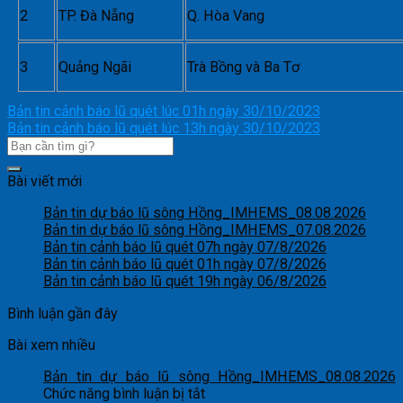
2
TP. Đà Nẵng
Q. Hòa Vang
3
Quảng Ngãi
Trà Bồng và Ba Tơ
Bản tin cảnh báo lũ quét lúc 01h ngày 30/10/2023
Bản tin cảnh báo lũ quét lúc 13h ngày 30/10/2023
Bài viết mới
Bản tin dự báo lũ sông Hồng_IMHEMS_08.08.2026
Bản tin dự báo lũ sông Hồng_IMHEMS_07.08.2026
Bản tin cảnh báo lũ quét 07h ngày 07/8/2026
Bản tin cảnh báo lũ quét 01h ngày 07/8/2026
Bản tin cảnh báo lũ quét 19h ngày 06/8/2026
Bình luận gần đây
Bài xem nhiều
Bản tin dự báo lũ sông Hồng_IMHEMS_08.08.2026
ở
Chức năng bình luận bị tắt