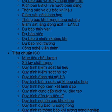
Dự báo bão và xoáy thuận nhiệt đới
Kịch bản BĐKH và nước biển dâng
Thông báo và dự báo khí hậu
Giám sát, cảnh báo hạn
Thông báo khí tượng nông nghiệp
Giám sát lắng đọng axít – EANET
Dự báo thủy văn
Dự báo biển
Dự báo ô nhiễm không khí
Dự báo môi trường
Công nghệ viễn thám
Tiêu chuẩn ISO
Mục tiêu chất lượng
Sổ tay chất lượng
Quy trình kiểm soát tài liệu
Quy trình kiểm soát hồ sơ
Quy trình đánh giá nội bộ
Quy trình kiểm soát sự không phù hợp
Quy trình họp xem xét lãnh đạo
Quy trình cung cấp dịch vụ đào tạo
Quy trình đào tạo tiến sĩ
Quy trình nghiên cứu khoa học
Quy trình dự báo lũ sông hồng
Quy trình ra thông báo khí tượng nông nghiệp