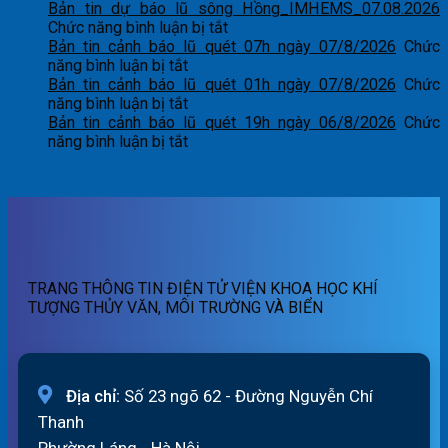
Bản
Bản tin dự báo lũ sông Hồng_IMHEMS_07.08.2026
tin
ở
Chức năng bình luận bị tắt
dự
Bản
Bản tin cảnh báo lũ quét 07h ngày 07/8/2026
Chức
ở
báo
tin
năng bình luận bị tắt
Bản
lũ
dự
Bản tin cảnh báo lũ quét 01h ngày 07/8/2026
Chức
tin
ở
sông
báo
năng bình luận bị tắt
cảnh
Bản
Hồng_IMHEMS_08.08.2026
lũ
Bản tin cảnh báo lũ quét 19h ngày 06/8/2026
Chức
báo
tin
ở
sông
năng bình luận bị tắt
lũ
cảnh
Bản
Hồng_IMHEMS_07.08.2026
quét
báo
tin
07h
lũ
cảnh
ngày
quét
báo
07/8/2026
01h
lũ
ngày
quét
07/8/2026
19h
TRANG THÔNG TIN ĐIỆN TỬ VIỆN KHOA HỌC KHÍ
ngày
TƯỢNG THỦY VĂN, MÔI TRƯỜNG VÀ BIỂN
06/8/2026
Địa chỉ:
Số 23 ngõ 62 - Đường Nguyễn Chí
Thanh
Phường Láng - Hà Nội