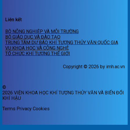
Liên kết
BỘ NÔNG NGHIỆP VÀ MÔI TRƯỜNG
BỘ GIÁO DỤC VÀ ĐÀO TẠO
TRUNG TÂM DỰ BÁO KHÍ TƯỢNG THỦY VĂN QUỐC GIA
VỤ KHOA HỌC VÀ CÔNG NGHỆ
TỔ CHỨC KHÍ TƯỢNG THẾ GIỚI
Copyright © 2026 by imh.ac.vn
©
2026 VIỆN KHOA HỌC KHÍ TƯỢNG THỦY VĂN VÀ BIẾN ĐỔI
KHÍ HẬU
Terms
Privacy
Cookies