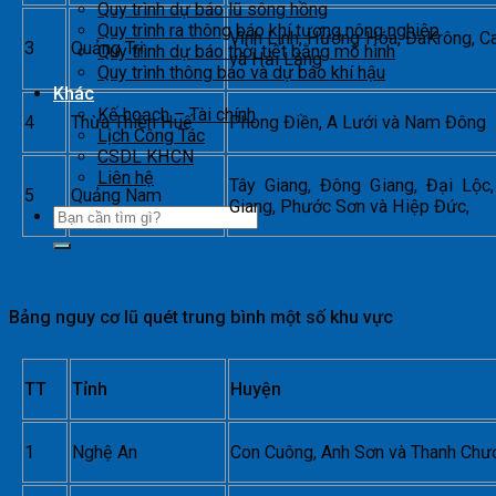
Quy trình dự báo lũ sông hồng
Quy trình ra thông báo khí tượng nông nghiệp
Vĩnh Linh, Hướng Hóa, ĐaKrông, 
3
Quảng Trị
Quy trình dự báo thời tiết bằng mô hình
và Hải Lăng
Quy trình thông báo và dự báo khí hậu
Khác
Kế hoạch – Tài chính
4
Thừa Thiên Huế
Phong Điền, A Lưới và Nam Đông
Lịch Công Tác
CSDL KHCN
Liên hệ
Tây Giang, Đông Giang, Đại Lộc
5
Quảng Nam
Giang, Phước Sơn và Hiệp Đức,
Bảng nguy cơ lũ quét trung bình một số khu vực
TT
Tỉnh
Huyện
1
Nghệ An
Con Cuông, Anh Sơn và Thanh Chư