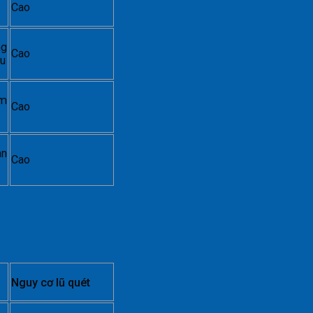
Cao
ng
Cao
âu
im
Cao
an
Cao
Nguy cơ lũ quét