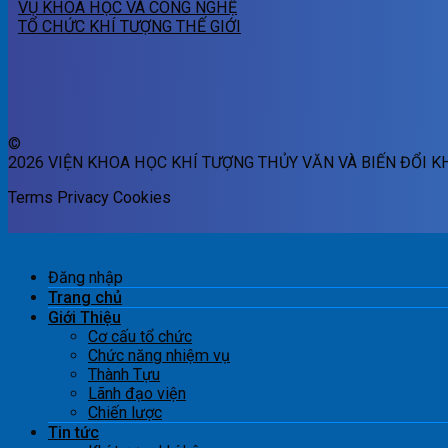
VỤ KHOA HỌC VÀ CÔNG NGHỆ
TỔ CHỨC KHÍ TƯỢNG THẾ GIỚI
©
2026 VIỆN KHOA HỌC KHÍ TƯỢNG THỦY VĂN VÀ BIẾN ĐỔI K
Terms
Privacy
Cookies
Đăng nhập
Trang chủ
Giới Thiệu
Cơ cấu tổ chức
Chức năng nhiệm vụ
Thành Tựu
Lãnh đạo viện
Chiến lược
Tin tức