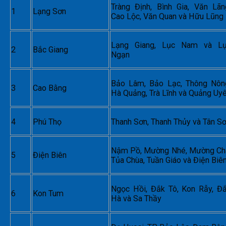
Tràng Định, Bình Gia, Văn Lãn
1
Lạng Sơn
Cao Lộc, Văn Quan và Hữu Lũng
Lạng Giang, Lục Nam và L
2
Bắc Giang
Ngạn
Bảo Lâm, Bảo Lạc, Thông Nôn
3
Cao Bằng
Hà Quảng, Trà Lĩnh và Quảng Uy
4
Phú Thọ
Thanh Sơn, Thanh Thủy và Tân S
Nậm Pồ, Mường Nhé, Mường Ch
5
Điện Biên
Tủa Chùa, Tuần Giáo và Điện Biê
Ngọc Hồi, Đắk Tô, Kon Rẫy, Đ
6
Kon Tum
Hà và Sa Thầy