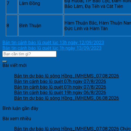
Đạ Huoai, TP. Bảo Lộc, Đam Rôn
7
Lâm Đồng
Bảo Lâm, Đạ Tẻh và Cát Tiên
Hàm Thuận Bắc, Hàm Thuận Na
8
Bình Thuận
Đức Linh và Hàm Tân
Bản tin cảnh báo lũ quét lúc 13h ngày 12/09/2023
Bản tin cảnh báo lũ quét lúc 1h ngày 13/09/2023
Bài viết mới
Bản tin dự báo lũ sông Hồng_IMHEMS_07.08.2026
Bản tin cảnh báo lũ quét 07h ngày 07/8/2026
Bản tin cảnh báo lũ quét 01h ngày 07/8/2026
Bản tin cảnh báo lũ quét 19h ngày 06/8/2026
Bản tin dự báo lũ sông Hồng_IMHEMS_06.08.2026
Bình luận gần đây
Bài xem nhiều
Bản tin dự báo lũ sông Hồng_IMHEMS_07.08.2026
Chức 