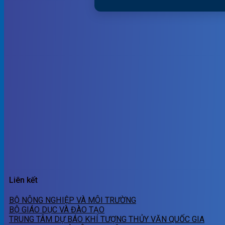
Liên kết
BỘ NÔNG NGHIỆP VÀ MÔI TRƯỜNG
BỘ GIÁO DỤC VÀ ĐÀO TẠO
TRUNG TÂM DỰ BÁO KHÍ TƯỢNG THỦY VĂN QUỐC GIA