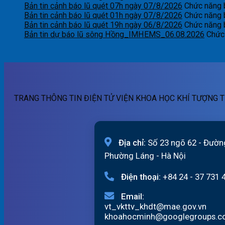
Bản tin cảnh báo lũ quét 07h ngày 07/8/2026
Chức năng b
Bản tin cảnh báo lũ quét 01h ngày 07/8/2026
Chức năng b
Bản tin cảnh báo lũ quét 19h ngày 06/8/2026
Chức năng b
Bản tin dự báo lũ sông Hồng_IMHEMS_06.08.2026
Chức 
TRANG THÔNG TIN ĐIỆN TỬ VIỆN KHOA HỌC KHÍ TƯỢNG T
Địa chỉ:
Số 23 ngõ 62 - Đườn
Phường Láng - Hà Nội
Điện thoại:
+84 24 - 37 731 
Email:
vt_vkttv_khdt@mae.gov.vn
khoahocminh@googlegroups.