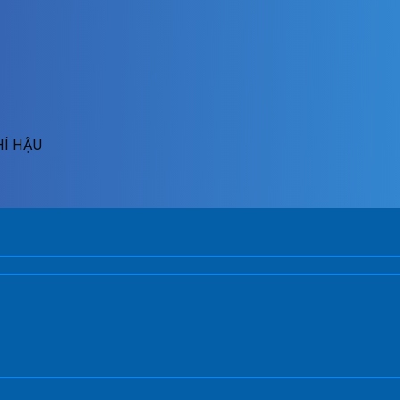
HÍ HẬU