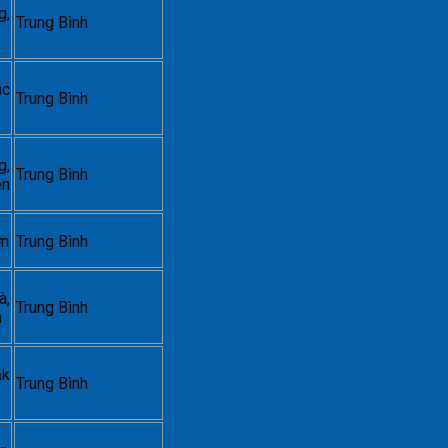
g,
Trung Bình
ục
Trung Bình
g,
Trung Bình
ên
ơn
Trung Bình
à,
Trung Bình
n
ắk
Trung Bình