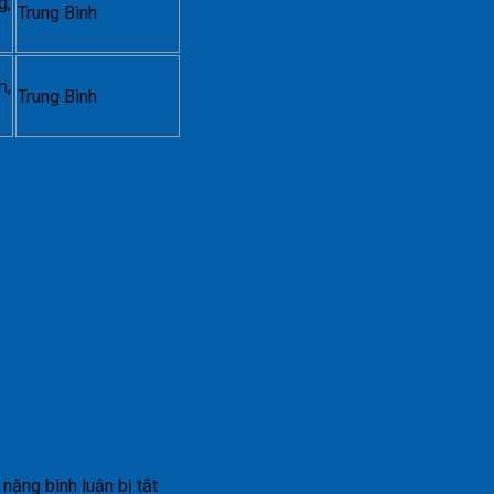
g,
Trung Bình
m,
Trung Bình
ở
năng bình luận bị tắt