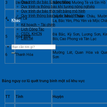
Quy trình dự báo lũ sông hồng
3
Lai Châu
Nậm Nhùn, Mường Tè và Sìn Hồ
Quy trình ra thông báo khí tượng nông nghiệp
Quy trình dự báo thời tiết bằng mô hình
Quy trình thông báo và dự báo khí hậu
Quỳnh Nhai, Thuận Châu, Mườ
4
Sơn La
Khác
La, Bắc Yên, Phù Yên và Mộc Ch
Kế hoạch – Tài chính
Lịch Công Tác
CSDL KHCN
Đà Bắc, Kỳ Sơn, Lương Sơn, K
5
Hòa Bình
Liên hệ
Bôi, Cao Phong và Tân Lạc
Mường Lát, Quan Hóa và Qu
6
Thanh Hóa
Sơn
Bảng nguy cơ lũ quét trung bình một số khu vực
TT
Tỉnh
Huyện