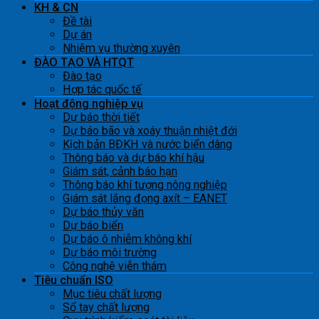
KH & CN
Đề tài
Dự án
Nhiệm vụ thường xuyên
ĐÀO TẠO VÀ HTQT
Đào tạo
Hợp tác quốc tế
Hoạt động nghiệp vụ
Dự báo thời tiết
Dự báo bão và xoáy thuận nhiệt đới
Kịch bản BĐKH và nước biển dâng
Thông báo và dự báo khí hậu
Giám sát, cảnh báo hạn
Thông báo khí tượng nông nghiệp
Giám sát lắng đọng axít – EANET
Dự báo thủy văn
Dự báo biển
Dự báo ô nhiễm không khí
Dự báo môi trường
Công nghệ viễn thám
Tiêu chuẩn ISO
Mục tiêu chất lượng
Sổ tay chất lượng