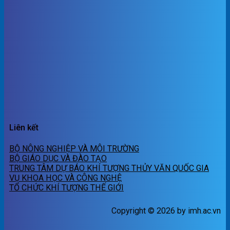
Liên kết
BỘ NÔNG NGHIỆP VÀ MÔI TRƯỜNG
BỘ GIÁO DỤC VÀ ĐÀO TẠO
TRUNG TÂM DỰ BÁO KHÍ TƯỢNG THỦY VĂN QUỐC GIA
VỤ KHOA HỌC VÀ CÔNG NGHỆ
TỔ CHỨC KHÍ TƯỢNG THẾ GIỚI
Copyright © 2026 by imh.ac.vn