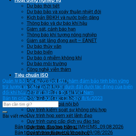
Hoạt động nghiệp vụ
Dự báo thời tiết
Dự báo bão và xoáy thuận nhiệt đới
Kịch bản BĐKH và nước biển dâng
Thông báo và dự báo khí hậu
Giám sát, cảnh báo hạn
Thông báo khí tượng nông nghiệp
Giám sát lắng đọng axít – EANET
Dự báo thủy văn
Dự báo biển
Dự báo ô nhiễm không khí
Dự báo môi trường
Công nghệ viễn thám
Tiêu chuẩn ISO
Quản lý bổ cập nước dưới đất nhằm đảm bảo tính bền vững
Mục tiêu chất lượng
trữ lượng và chất lượng nước dưới đất dưới tác động của biến
Sổ tay chất lượng
đổi khí hậu và phát triển đô thị tại Việt Nam
Quy trình kiểm soát tài liệu
Bản tin cảnh báo lũ quét lúc 13h ngày 8/6/2023
Quy trình kiểm soát hồ sơ
Quy trình đánh giá nội bộ
Quy trình kiểm soát sự không phù hợp
Quy trình họp xem xét lãnh đạo
Bài viết mới
Quy trình cung cấp dịch vụ đào tạo
Bản tin dự báo lũ sông Hồng_IMHEMS_09.08.2026
Quy trình đào tạo tiến sĩ
Bản tin cảnh báo lũ quét 01h ngày 09/08/2026
Quy trình nghiên cứu khoa học