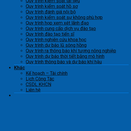
Quy trình kiểm soát tài liệu
Quy trình kiểm soát hồ sơ
Quy trình đánh giá nội bộ
Quy trình kiểm soát sự không phù hợp
Quy trình họp xem xét lãnh đạo
Quy trình cung cấp dịch vụ đào tạo
Quy trình đào tạo tiến sĩ
Quy trình nghiên cứu khoa học
Quy trình dự báo lũ sông hồng
Quy trình ra thông báo khí tượng nông nghiệp
Quy trình dự báo thời tiết bằng mô hình
Quy trình thông báo và dự báo khí hậu
Khác
Kế hoạch – Tài chính
Lịch Công Tác
CSDL KHCN
Liên hệ