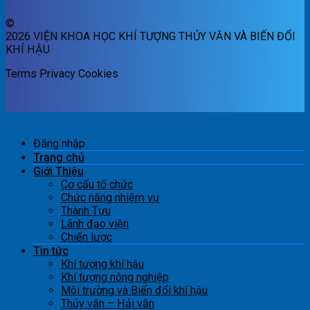
©
2026 VIỆN KHOA HỌC KHÍ TƯỢNG THỦY VĂN VÀ BIẾN ĐỔI
KHÍ HẬU
Terms
Privacy
Cookies
Đăng nhập
Trang chủ
Giới Thiệu
Cơ cấu tổ chức
Chức năng nhiệm vụ
Thành Tựu
Lãnh đạo viện
Chiến lược
Tin tức
Khí tượng khí hậu
Khí tượng nông nghiệp
Môi trường và Biến đổi khí hậu
Thủy văn – Hải văn