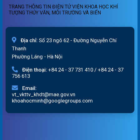
07h
TRANG THÔNG TIN ĐIỆN TỬ VIỆN KHOA HỌC KHÍ
ngày
TƯỢNG THỦY VĂN, MÔI TRƯỜNG VÀ BIỂN
07/8/2026
Địa chỉ:
Số 23 ngõ 62 - Đường Nguyễn Chí
Thanh
Phường Láng - Hà Nội
Điện thoại:
+84 24 - 37 731 410
/
+84 24 - 37
756 613
Email:
vt_vkttv_khdt@mae.gov.vn
khoahocminh@googlegroups.com