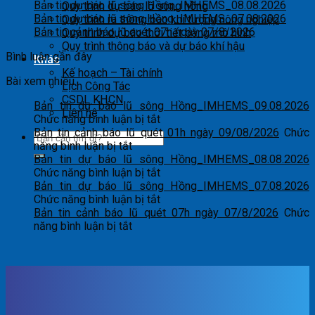
Bản tin dự báo lũ sông Hồng_IMHEMS_08.08.2026
Quy trình dự báo lũ sông hồng
Bản tin dự báo lũ sông Hồng_IMHEMS_07.08.2026
Quy trình ra thông báo khí tượng nông nghiệp
Bản tin cảnh báo lũ quét 07h ngày 07/8/2026
Quy trình dự báo thời tiết bằng mô hình
Quy trình thông báo và dự báo khí hậu
Bình luận gần đây
Khác
Kế hoạch – Tài chính
Bài xem nhiều
Lịch Công Tác
CSDL KHCN
Bản tin dự báo lũ sông Hồng_IMHEMS_09.08.2026
Liên hệ
ở
Chức năng bình luận bị tắt
Bản
Bản tin cảnh báo lũ quét 01h ngày 09/08/2026
Chức
ở
tin
năng bình luận bị tắt
Bản
dự
Bản tin dự báo lũ sông Hồng_IMHEMS_08.08.2026
tin
báo
ở
Chức năng bình luận bị tắt
cảnh
lũ
Bản
Bản tin dự báo lũ sông Hồng_IMHEMS_07.08.2026
báo
sông
tin
ở
Chức năng bình luận bị tắt
lũ
Hồng_IMHEMS_09.08.2026
dự
Bản
Bản tin cảnh báo lũ quét 07h ngày 07/8/2026
Chức
quét
ở
báo
tin
năng bình luận bị tắt
01h
Bản
lũ
dự
ngày
tin
sông
báo
09/08/2026
cảnh
Hồng_IMHEMS_08.08.2026
lũ
báo
sông
lũ
Hồng_IMHEMS_07.08.2026
quét