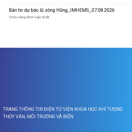
báo
Bản
lũ
tin
Bản tin dự báo lũ sông Hồng_IMHEMS_07.08.2026
quét
dự
01h
ở
Chức năng bình luận bị tắt
báo
ngày
Bản
lũ
09/08/2026
tin
sông
dự
Hồng_IMHEMS_08.08.2026
báo
lũ
sông
Hồng_IMHEMS_07.08.2026
TRANG THÔNG TIN ĐIỆN TỬ VIỆN KHOA HỌC KHÍ TƯỢNG
THỦY VĂN, MÔI TRƯỜNG VÀ BIỂN