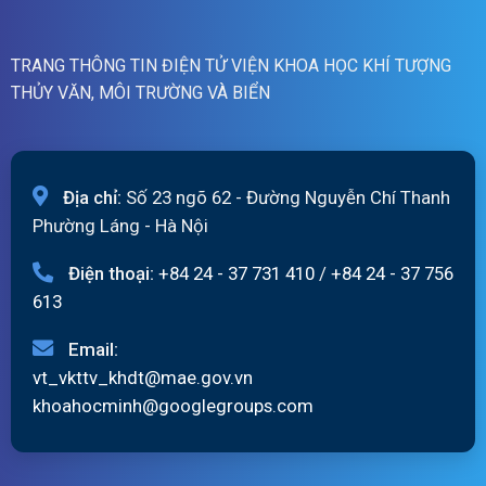
06/8/2026
TRANG THÔNG TIN ĐIỆN TỬ VIỆN KHOA HỌC KHÍ TƯỢNG
THỦY VĂN, MÔI TRƯỜNG VÀ BIỂN
Địa chỉ:
Số 23 ngõ 62 - Đường Nguyễn Chí Thanh
Phường Láng - Hà Nội
Điện thoại:
+84 24 - 37 731 410
/
+84 24 - 37 756
613
Email:
vt_vkttv_khdt@mae.gov.vn
khoahocminh@googlegroups.com