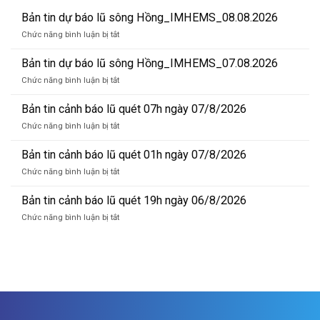
Bản tin dự báo lũ sông Hồng_IMHEMS_08.08.2026
ở
Chức năng bình luận bị tắt
Bản
tin
Bản tin dự báo lũ sông Hồng_IMHEMS_07.08.2026
dự
ở
Chức năng bình luận bị tắt
báo
Bản
lũ
tin
Bản tin cảnh báo lũ quét 07h ngày 07/8/2026
sông
dự
Hồng_IMHEMS_08.08.2026
ở
Chức năng bình luận bị tắt
báo
Bản
lũ
tin
Bản tin cảnh báo lũ quét 01h ngày 07/8/2026
sông
cảnh
Hồng_IMHEMS_07.08.2026
ở
Chức năng bình luận bị tắt
báo
Bản
lũ
tin
Bản tin cảnh báo lũ quét 19h ngày 06/8/2026
quét
cảnh
07h
ở
Chức năng bình luận bị tắt
báo
ngày
Bản
lũ
07/8/2026
tin
quét
cảnh
01h
báo
ngày
lũ
07/8/2026
quét
19h
ngày