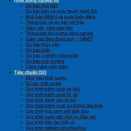
Hoạt động nghiệp vụ
Dự báo thời tiết
Dự báo bão và xoáy thuận nhiệt đới
Kịch bản BĐKH và nước biển dâng
Thông báo và dự báo khí hậu
Giám sát, cảnh báo hạn
Thông báo khí tượng nông nghiệp
Giám sát lắng đọng axít – EANET
Dự báo thủy văn
Dự báo biển
Dự báo ô nhiễm không khí
Dự báo môi trường
Công nghệ viễn thám
Tiêu chuẩn ISO
Mục tiêu chất lượng
Sổ tay chất lượng
Quy trình kiểm soát tài liệu
Quy trình kiểm soát hồ sơ
Quy trình đánh giá nội bộ
Quy trình kiểm soát sự không phù hợp
Quy trình họp xem xét lãnh đạo
Quy trình cung cấp dịch vụ đào tạo
Quy trình đào tạo tiến sĩ
Quy trình nghiên cứu khoa học