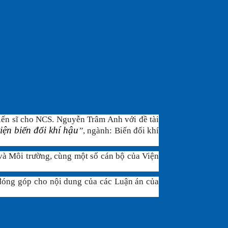
tiến sĩ cho NCS.
Nguyễn Trâm Anh
với đ
ề tài
iện biến đổi khí hậu
”
,
ng
ành: Biến đổi khí
và Môi trường, cùng một số cán bộ của Viện
, đóng góp cho nội dung của các Luận án của