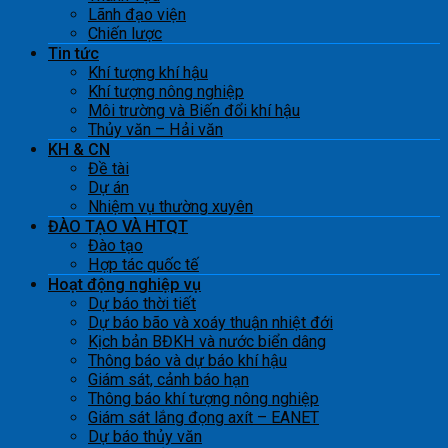
Lãnh đạo viện
Chiến lược
Tin tức
Khí tượng khí hậu
Khí tượng nông nghiệp
Môi trường và Biến đổi khí hậu
Thủy văn – Hải văn
KH & CN
Đề tài
Dự án
Nhiệm vụ thường xuyên
ĐÀO TẠO VÀ HTQT
Đào tạo
Hợp tác quốc tế
Hoạt động nghiệp vụ
Dự báo thời tiết
Dự báo bão và xoáy thuận nhiệt đới
Kịch bản BĐKH và nước biển dâng
Thông báo và dự báo khí hậu
Giám sát, cảnh báo hạn
Thông báo khí tượng nông nghiệp
Giám sát lắng đọng axít – EANET
Dự báo thủy văn