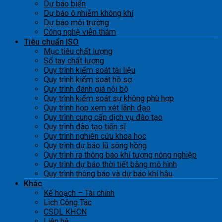
Dự báo biển
Dự báo ô nhiễm không khí
Dự báo môi trường
Công nghệ viễn thám
Tiêu chuẩn ISO
Mục tiêu chất lượng
Sổ tay chất lượng
Quy trình kiểm soát tài liệu
Quy trình kiểm soát hồ sơ
Quy trình đánh giá nội bộ
Quy trình kiểm soát sự không phù hợp
Quy trình họp xem xét lãnh đạo
Quy trình cung cấp dịch vụ đào tạo
Quy trình đào tạo tiến sĩ
Quy trình nghiên cứu khoa học
Quy trình dự báo lũ sông hồng
Quy trình ra thông báo khí tượng nông nghiệp
Quy trình dự báo thời tiết bằng mô hình
Quy trình thông báo và dự báo khí hậu
Khác
Kế hoạch – Tài chính
Lịch Công Tác
CSDL KHCN
Liên hệ