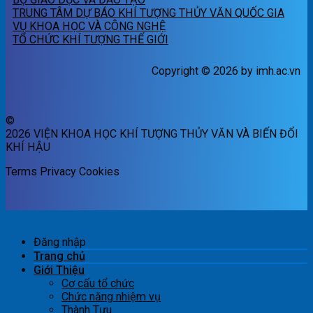
TRUNG TÂM DỰ BÁO KHÍ TƯỢNG THỦY VĂN QUỐC GIA
VỤ KHOA HỌC VÀ CÔNG NGHỆ
TỔ CHỨC KHÍ TƯỢNG THẾ GIỚI
Copyright © 2026 by imh.ac.vn
©
2026 VIỆN KHOA HỌC KHÍ TƯỢNG THỦY VĂN VÀ BIẾN ĐỔI
KHÍ HẬU
Terms
Privacy
Cookies
Đăng nhập
Trang chủ
Giới Thiệu
Cơ cấu tổ chức
Chức năng nhiệm vụ
Thành Tựu