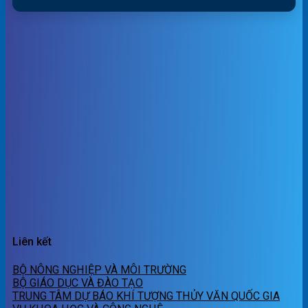
Liên kết
BỘ NÔNG NGHIỆP VÀ MÔI TRƯỜNG
BỘ GIÁO DỤC VÀ ĐÀO TẠO
TRUNG TÂM DỰ BÁO KHÍ TƯỢNG THỦY VĂN QUỐC GIA