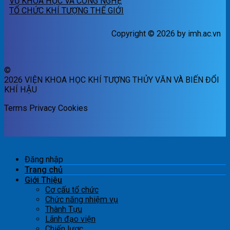
VỤ KHOA HỌC VÀ CÔNG NGHỆ
TỔ CHỨC KHÍ TƯỢNG THẾ GIỚI
Copyright © 2026 by imh.ac.vn
©
2026 VIỆN KHOA HỌC KHÍ TƯỢNG THỦY VĂN VÀ BIẾN ĐỔI
KHÍ HẬU
Terms
Privacy
Cookies
Đăng nhập
Trang chủ
Giới Thiệu
Cơ cấu tổ chức
Chức năng nhiệm vụ
Thành Tựu
Lãnh đạo viện
Chiến lược