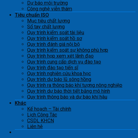
Dự báo môi trường
Công nghệ viễn thám
Tiêu chuẩn ISO
Mục tiêu chất lượng
Sổ tay chất lượng
Quy trình kiểm soát tài liệu
Quy trình kiểm soát hồ sơ
Quy trình đánh giá nội bộ
Quy trình kiểm soát sự không phù hợp
Quy trình họp xem xét lãnh đạo
Quy trình cung cấp dịch vụ đào tạo
Quy trình đào tạo tiến sĩ
Quy trình nghiên cứu khoa học
Quy trình dự báo lũ sông hồng
Quy trình ra thông báo khí tượng nông nghiệp
Quy trình dự báo thời tiết bằng mô hình
Quy trình thông báo và dự báo khí hậu
Khác
Kế hoạch – Tài chính
Lịch Công Tác
CSDL KHCN
Liên hệ