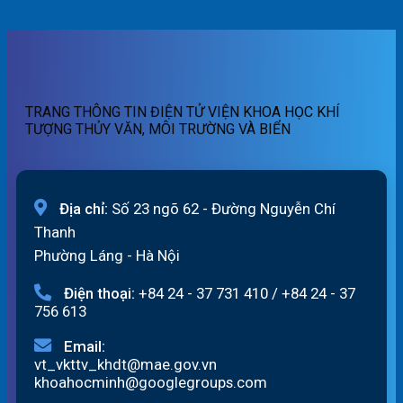
ngày
quét
báo
tin
07/8/2026
01h
lũ
dự
ngày
quét
báo
07/8/2026
19h
lũ
ngày
sông
06/8/2026
Hồng_IMHEMS_06.08.2026
TRANG THÔNG TIN ĐIỆN TỬ VIỆN KHOA HỌC KHÍ
TƯỢNG THỦY VĂN, MÔI TRƯỜNG VÀ BIỂN
Địa chỉ:
Số 23 ngõ 62 - Đường Nguyễn Chí
Thanh
Phường Láng - Hà Nội
Điện thoại:
+84 24 - 37 731 410
/
+84 24 - 37
756 613
Email:
vt_vkttv_khdt@mae.gov.vn
khoahocminh@googlegroups.com