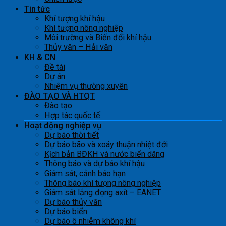
Tin tức
Khí tượng khí hậu
Khí tượng nông nghiệp
Môi trường và Biến đổi khí hậu
Thủy văn – Hải văn
KH & CN
Đề tài
Dự án
Nhiệm vụ thường xuyên
ĐÀO TẠO VÀ HTQT
Đào tạo
Hợp tác quốc tế
Hoạt động nghiệp vụ
Dự báo thời tiết
Dự báo bão và xoáy thuận nhiệt đới
Kịch bản BĐKH và nước biển dâng
Thông báo và dự báo khí hậu
Giám sát, cảnh báo hạn
Thông báo khí tượng nông nghiệp
Giám sát lắng đọng axít – EANET
Dự báo thủy văn
Dự báo biển
Dự báo ô nhiễm không khí