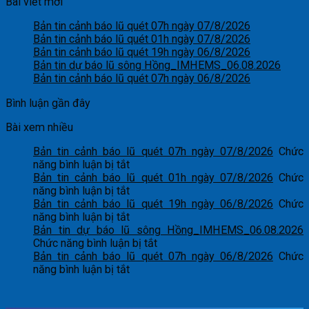
Bài viết mới
Bản tin cảnh báo lũ quét 07h ngày 07/8/2026
Bản tin cảnh báo lũ quét 01h ngày 07/8/2026
Bản tin cảnh báo lũ quét 19h ngày 06/8/2026
Bản tin dự báo lũ sông Hồng_IMHEMS_06.08.2026
Bản tin cảnh báo lũ quét 07h ngày 06/8/2026
Bình luận gần đây
Bài xem nhiều
Bản tin cảnh báo lũ quét 07h ngày 07/8/2026
Chức
ở
năng bình luận bị tắt
Bản
Bản tin cảnh báo lũ quét 01h ngày 07/8/2026
Chức
tin
ở
năng bình luận bị tắt
cảnh
Bản
Bản tin cảnh báo lũ quét 19h ngày 06/8/2026
Chức
báo
tin
ở
năng bình luận bị tắt
lũ
cảnh
Bản
Bản tin dự báo lũ sông Hồng_IMHEMS_06.08.2026
quét
báo
tin
ở
Chức năng bình luận bị tắt
07h
lũ
cảnh
Bản
Bản tin cảnh báo lũ quét 07h ngày 06/8/2026
Chức
ngày
quét
báo
ở
tin
năng bình luận bị tắt
07/8/2026
01h
lũ
Bản
dự
ngày
quét
tin
báo
07/8/2026
19h
cảnh
lũ