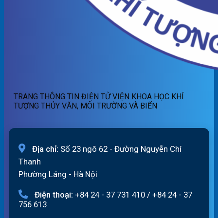
TRANG THÔNG TIN ĐIỆN TỬ VIỆN KHOA HỌC KHÍ
TƯỢNG THỦY VĂN, MÔI TRƯỜNG VÀ BIỂN
Địa chỉ:
Số 23 ngõ 62 - Đường Nguyễn Chí
Thanh
Phường Láng - Hà Nội
Điện thoại:
+84 24 - 37 731 410
/
+84 24 - 37
756 613