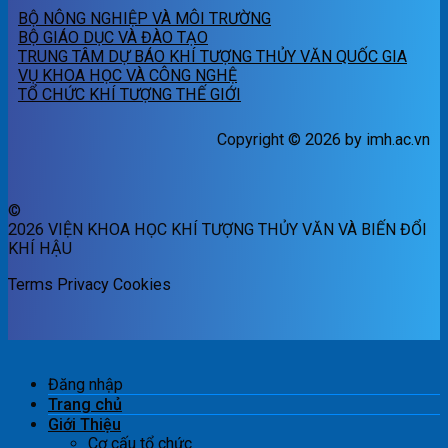
BỘ NÔNG NGHIỆP VÀ MÔI TRƯỜNG
BỘ GIÁO DỤC VÀ ĐÀO TẠO
TRUNG TÂM DỰ BÁO KHÍ TƯỢNG THỦY VĂN QUỐC GIA
VỤ KHOA HỌC VÀ CÔNG NGHỆ
TỔ CHỨC KHÍ TƯỢNG THẾ GIỚI
Copyright © 2026 by imh.ac.vn
©
2026 VIỆN KHOA HỌC KHÍ TƯỢNG THỦY VĂN VÀ BIẾN ĐỔI
KHÍ HẬU
Terms
Privacy
Cookies
Đăng nhập
Trang chủ
Giới Thiệu
Cơ cấu tổ chức