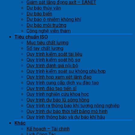
Giám sát lắng đọng axít – EANET
Dự báo thủy văn
Dự báo biển
Dự báo ô nhiễm không khí
Dự báo môi trường
Công nghệ viễn thám
Tiêu chuẩn ISO
Mục tiêu chất lượng
Sổ tay chất lượng
Quy trình kiểm soát tài liệu
Quy trình kiểm soát hồ sơ
Quy trình đánh giá nội bộ
Quy trình kiểm soát sự không phù hợp
Quy trình họp xem xét lãnh đạo
Quy trình cung cấp dịch vụ đào tạo
Quy trình đào tạo tiến sĩ
Quy trình nghiên cứu khoa học
Quy trình dự báo lũ sông hồng
Quy trình ra thông báo khí tượng nông nghiệp
Quy trình dự báo thời tiết bằng mô hình
Quy trình thông báo và dự báo khí hậu
Khác
Kế hoạch – Tài chính
Lịch Công Tác