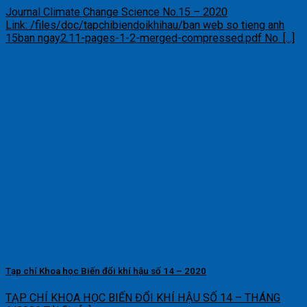
Journal Climate Change Science No.15 – 2020
Link: /files/doc/tapchibiendoikhihau/ban web so tieng anh
15ban ngay2.11-pages-1-2-merged-compressed.pdf No. [...]
Tạp chí Khoa học Biến đổi khí hậu số 14 – 2020
TẠP CHÍ KHOA HỌC BIẾN ĐỔI KHÍ HẬU SỐ 14 – THÁNG