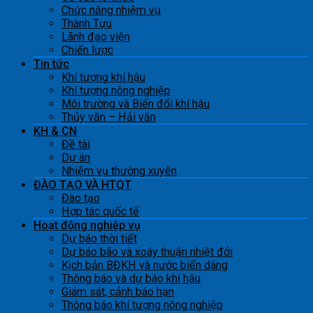
Chức năng nhiệm vụ
Thành Tựu
Lãnh đạo viện
Chiến lược
Tin tức
Khí tượng khí hậu
Khí tượng nông nghiệp
Môi trường và Biến đổi khí hậu
Thủy văn – Hải văn
KH & CN
Đề tài
Dự án
Nhiệm vụ thường xuyên
ĐÀO TẠO VÀ HTQT
Đào tạo
Hợp tác quốc tế
Hoạt động nghiệp vụ
Dự báo thời tiết
Dự báo bão và xoáy thuận nhiệt đới
Kịch bản BĐKH và nước biển dâng
Thông báo và dự báo khí hậu
Giám sát, cảnh báo hạn
Thông báo khí tượng nông nghiệp