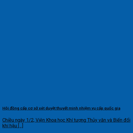
Hội đồng cấp cơ sở xét duyệt thuyết minh nhiệm vụ cấp quốc gia
Chiều ngày 1/2, Viện Khoa học Khí tượng Thủy văn và Biến đổi
khí hậu [...]