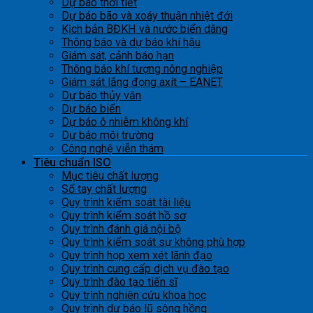
Dự báo thời tiết
Dự báo bão và xoáy thuận nhiệt đới
Kịch bản BĐKH và nước biển dâng
Thông báo và dự báo khí hậu
Giám sát, cảnh báo hạn
Thông báo khí tượng nông nghiệp
Giám sát lắng đọng axít – EANET
Dự báo thủy văn
Dự báo biển
Dự báo ô nhiễm không khí
Dự báo môi trường
Công nghệ viễn thám
Tiêu chuẩn ISO
Mục tiêu chất lượng
Sổ tay chất lượng
Quy trình kiểm soát tài liệu
Quy trình kiểm soát hồ sơ
Quy trình đánh giá nội bộ
Quy trình kiểm soát sự không phù hợp
Quy trình họp xem xét lãnh đạo
Quy trình cung cấp dịch vụ đào tạo
Quy trình đào tạo tiến sĩ
Quy trình nghiên cứu khoa học
Quy trình dự báo lũ sông hồng