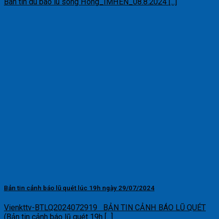
Ban tin du bao lu song Hong_IMHEN_08.8.2024 [...]
Bản tin cảnh báo lũ quét lúc 19h ngày 29/07/2024
Vienkttv-BTLQ2024072919 BẢN TIN CẢNH BÁO LŨ QUÉT
(Bản tin cảnh báo lũ quét 19h [...]