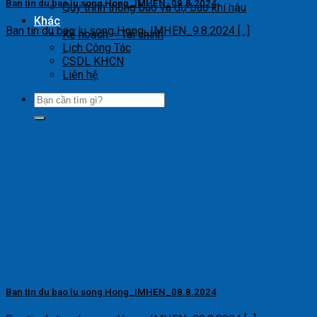
Ban tin du bao lu song Hong_IMHEN_09.8.2024
Quy trình thông báo và dự báo khí hậu
Khác
Ban tin du bao lu song Hong_IMHEN_9.8.2024 [...]
Kế hoạch – Tài chính
Lịch Công Tác
CSDL KHCN
Liên hệ
Ban tin du bao lu song Hong_IMHEN_08.8.2024