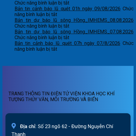
ở
Chức năng bình luận bị tắt
Bản
Bản tin cảnh báo lũ quét 01h ngày 09/08/2026
Chức
ở
tin
năng bình luận bị tắt
Bản
dự
Bản tin dự báo lũ sông Hồng_IMHEMS_08.08.2026
tin
báo
ở
Chức năng bình luận bị tắt
cảnh
lũ
Bản
Bản tin dự báo lũ sông Hồng_IMHEMS_07.08.2026
báo
sông
tin
ở
Chức năng bình luận bị tắt
lũ
Hồng_IMHEMS_09.08.2026
dự
Bản
Bản tin cảnh báo lũ quét 07h ngày 07/8/2026
Chức
quét
ở
báo
tin
năng bình luận bị tắt
01h
Bản
lũ
dự
ngày
tin
sông
báo
09/08/2026
cảnh
Hồng_IMHEMS_08.08.2026
lũ
báo
sông
lũ
Hồng_IMHEMS_07.08.2026
quét
07h
TRANG THÔNG TIN ĐIỆN TỬ VIỆN KHOA HỌC KHÍ
ngày
TƯỢNG THỦY VĂN, MÔI TRƯỜNG VÀ BIỂN
07/8/2026
Địa chỉ:
Số 23 ngõ 62 - Đường Nguyễn Chí
Thanh