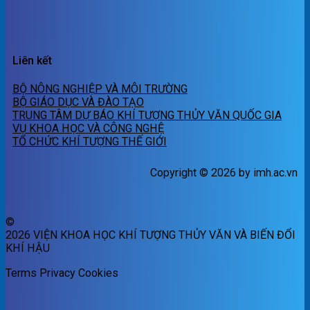
Liên kết
BỘ NÔNG NGHIỆP VÀ MÔI TRƯỜNG
BỘ GIÁO DỤC VÀ ĐÀO TẠO
TRUNG TÂM DỰ BÁO KHÍ TƯỢNG THỦY VĂN QUỐC GIA
VỤ KHOA HỌC VÀ CÔNG NGHỆ
TỔ CHỨC KHÍ TƯỢNG THẾ GIỚI
Copyright © 2026 by imh.ac.vn
©
2026 VIỆN KHOA HỌC KHÍ TƯỢNG THỦY VĂN VÀ BIẾN ĐỔI
KHÍ HẬU
Terms
Privacy
Cookies