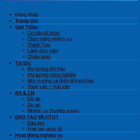
Đăng nhập
Trang chủ
Giới Thiệu
Cơ cấu tổ chức
Chức năng nhiệm vụ
Thành Tựu
Lãnh đạo viện
Chiến lược
Tin tức
Khí tượng khí hậu
Khí tượng nông nghiệp
Môi trường và Biến đổi khí hậu
Thủy văn – Hải văn
KH & CN
Đề tài
Dự án
Nhiệm vụ thường xuyên
ĐÀO TẠO VÀ HTQT
Đào tạo
Hợp tác quốc tế
Hoạt động nghiệp vụ