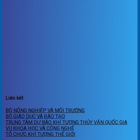
Liên kết
BỘ NÔNG NGHIỆP VÀ MÔI TRƯỜNG
BỘ GIÁO DỤC VÀ ĐÀO TẠO
TRUNG TÂM DỰ BÁO KHÍ TƯỢNG THỦY VĂN QUỐC GIA
VỤ KHOA HỌC VÀ CÔNG NGHỆ
TỔ CHỨC KHÍ TƯỢNG THẾ GIỚI