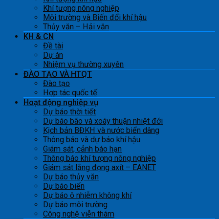
Khí tượng nông nghiệp
Môi trường và Biến đổi khí hậu
Thủy văn – Hải văn
KH & CN
Đề tài
Dự án
Nhiệm vụ thường xuyên
ĐÀO TẠO VÀ HTQT
Đào tạo
Hợp tác quốc tế
Hoạt động nghiệp vụ
Dự báo thời tiết
Dự báo bão và xoáy thuận nhiệt đới
Kịch bản BĐKH và nước biển dâng
Thông báo và dự báo khí hậu
Giám sát, cảnh báo hạn
Thông báo khí tượng nông nghiệp
Giám sát lắng đọng axít – EANET
Dự báo thủy văn
Dự báo biển
Dự báo ô nhiễm không khí
Dự báo môi trường
Công nghệ viễn thám