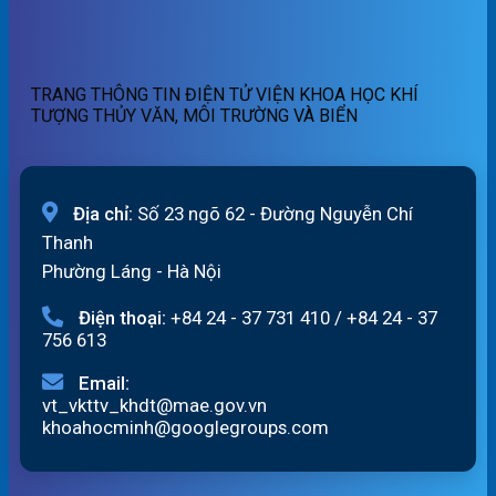
ngày
quét
báo
06/8/2026
01h
lũ
ngày
quét
06/08/2026
19h
TRANG THÔNG TIN ĐIỆN TỬ VIỆN KHOA HỌC KHÍ
ngày
TƯỢNG THỦY VĂN, MÔI TRƯỜNG VÀ BIỂN
05/08/2026
Địa chỉ:
Số 23 ngõ 62 - Đường Nguyễn Chí
Thanh
Phường Láng - Hà Nội
Điện thoại:
+84 24 - 37 731 410
/
+84 24 - 37
756 613
Email:
vt_vkttv_khdt@mae.gov.vn
khoahocminh@googlegroups.com