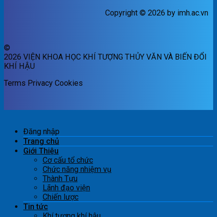
Copyright © 2026 by imh.ac.vn
©
2026 VIỆN KHOA HỌC KHÍ TƯỢNG THỦY VĂN VÀ BIẾN ĐỔI
KHÍ HẬU
Terms
Privacy
Cookies
Đăng nhập
Trang chủ
Giới Thiệu
Cơ cấu tổ chức
Chức năng nhiệm vụ
Thành Tựu
Lãnh đạo viện
Chiến lược
Tin tức
Khí tượng khí hậu