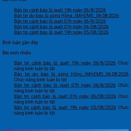
Bản tin cảnh báo lũ quét 19h ngày 06/8/2026
Bản tin dự báo lũ sông Hồng_IMHEMS_06.08.2026
Bản tin cảnh báo lũ quét 07h ngày 06/8/2026
Bản tin cảnh báo lũ quét 01h ngày 06/08/2026
Bản tin cảnh báo lũ quét 19h ngày 05/08/2026
Bình luận gần đây
Bài xem nhiều
Bản tin cảnh báo lũ quét 19h ngày 06/8/2026
Chức
ở
năng bình luận bị tắt
Bản
Bản tin dự báo lũ sông Hồng_IMHEMS_06.08.2026
tin
ở
Chức năng bình luận bị tắt
cảnh
Bản
Bản tin cảnh báo lũ quét 07h ngày 06/8/2026
Chức
báo
ở
tin
năng bình luận bị tắt
lũ
Bản
dự
Bản tin cảnh báo lũ quét 01h ngày 06/08/2026
Chức
quét
tin
ở
báo
năng bình luận bị tắt
19h
cảnh
Bản
lũ
Bản tin cảnh báo lũ quét 19h ngày 05/08/2026
Chức
ngày
báo
tin
ở
sông
năng bình luận bị tắt
06/8/2026
lũ
cảnh
Bản
Hồng_IMHEMS_06.08.2026
quét
báo
tin
07h
lũ
cảnh