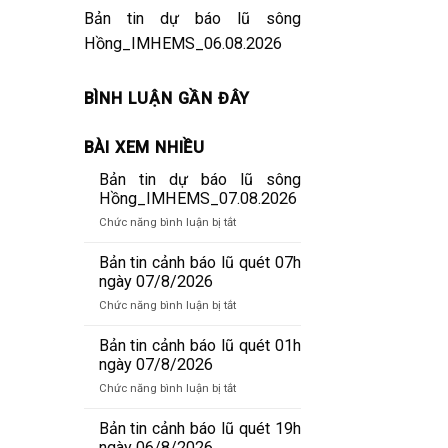
Bản tin dự báo lũ sông
i
Hồng_IMHEMS_06.08.2026
BÌNH LUẬN GẦN ĐÂY
BÀI XEM NHIỀU
Bản tin dự báo lũ sông
Hồng_IMHEMS_07.08.2026
ở
Chức năng bình luận bị tắt
Bản
tin
Bản tin cảnh báo lũ quét 07h
dự
ngày 07/8/2026
báo
ở
Chức năng bình luận bị tắt
lũ
Bản
sông
tin
Bản tin cảnh báo lũ quét 01h
Hồng_IMHEMS_07.08.2026
cảnh
ngày 07/8/2026
báo
ở
Chức năng bình luận bị tắt
lũ
Bản
quét
tin
Bản tin cảnh báo lũ quét 19h
07h
cảnh
ngày 06/8/2026