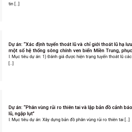
động của biến đổi khí hậu”
tin [...]
Dự án: “Xác định tuyến thoát lũ và chỉ giới thoát lũ hạ lư
một số hệ thống sông chính ven biển Miền Trung, phụ
vụ ứng phó, phòng chống thiên tai và quy hoạch phá
I. Mục tiêu dự án: 1) Đánh giá được hiện trạng tuyến thoát lũ các
triển bền vững kinh tế xã hội”
[...]
Dự án: “Phân vùng rủi ro thiên tai và lập bản đồ cảnh bá
lũ, ngập lụt”
I. Mục tiêu dự án: Xây dựng bản đồ phân vùng rủi ro thiên tai [...]