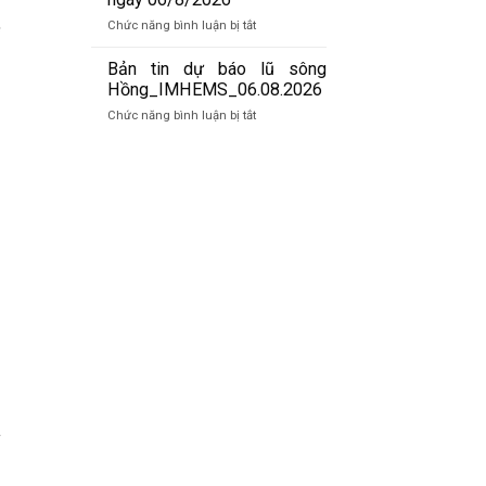
ngày
báo
07/8/2026
ở
Chức năng bình luận bị tắt
ề
lũ
Bản
quét
tin
Bản tin dự báo lũ sông
01h
cảnh
Hồng_IMHEMS_06.08.2026
ngày
báo
07/8/2026
ở
Chức năng bình luận bị tắt
lũ
Bản
quét
tin
19h
dự
ngày
báo
06/8/2026
lũ
sông
Hồng_IMHEMS_06.08.2026
à
g
c
g