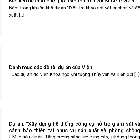
Mối liên hệ chặt chẽ giữa cacbon đen với SLCP, PM2.5
Nằm trong khuôn khổ dự án “Điều tra khảo sát vết cacbon và đ
xuất [...]
Danh mục các đề tài dự án của Viện
Các dự án do Viện Khoa học Khí tượng Thủy văn và Biến đổi [...]
Dự án: “Xây dựng hệ thống công cụ hỗ trợ giám sát v
cảnh báo thiên tai phục vụ sản xuất và phòng chốn
thiên tai ở vùng đồng bằng sông Cửu Long dưới tá
I. Mục tiêu dự án: Tăng cường năng lực cung cấp, sử dụng thôn