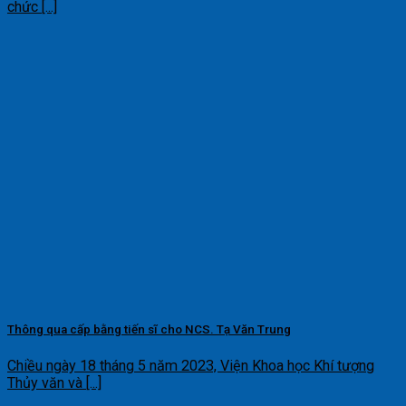
chức [...]
Thông qua cấp bằng tiến sĩ cho NCS. Tạ Văn Trung
Chiều ngày 18 tháng 5 năm 2023, Viện Khoa học Khí tượng
Thủy văn và [...]