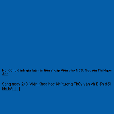
Hội đồng đánh giá luận án tiến sĩ cấp Viện cho NCS. Nguyễn Thị Ngọc
Ánh
Sáng ngày 2/3, Viện Khoa học Khí tượng Thủy văn và Biến đổi
khí hậu [...]