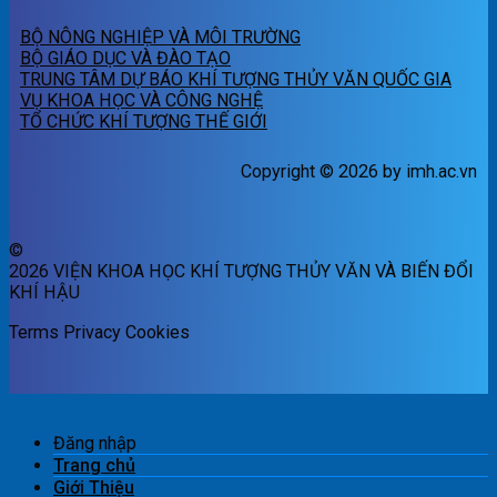
BỘ NÔNG NGHIỆP VÀ MÔI TRƯỜNG
BỘ GIÁO DỤC VÀ ĐÀO TẠO
TRUNG TÂM DỰ BÁO KHÍ TƯỢNG THỦY VĂN QUỐC GIA
VỤ KHOA HỌC VÀ CÔNG NGHỆ
TỔ CHỨC KHÍ TƯỢNG THẾ GIỚI
Copyright © 2026 by imh.ac.vn
©
2026 VIỆN KHOA HỌC KHÍ TƯỢNG THỦY VĂN VÀ BIẾN ĐỔI
KHÍ HẬU
Terms
Privacy
Cookies
Đăng nhập
Trang chủ
Giới Thiệu