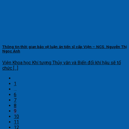
Thông tin thời gian bảo vệ luận án tiến sĩ cấp Viện – NCS. Nguyễn Thị
Ngọc Ánh
Viện Khoa học Khí tượng Thủy văn và Biến đổi khí hậu sẽ tổ
chức [...]
1
…
6
7
8
9
10
11
12