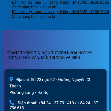
Bản
lũ
dự
Bản tin dự báo lũ sông Hồng_IMHEMS_08.08.2026
tin
sông
báo
ở
Chức năng bình luận bị tắt
cảnh
Hồng_IMHEMS_10.08.2026
lũ
Bản
Bản tin dự báo lũ sông Hồng_IMHEMS_07.08.2026
báo
sông
tin
ở
Chức năng bình luận bị tắt
lũ
Hồng_IMHEMS_09.08.2026
dự
Bản
quét
báo
tin
01h
lũ
dự
ngày
sông
báo
09/08/2026
Hồng_IMHEMS_08.08.2026
lũ
sông
Hồng_IMHEMS_07.08.2026
TRANG THÔNG TIN ĐIỆN TỬ VIỆN KHOA HỌC KHÍ
TƯỢNG THỦY VĂN, MÔI TRƯỜNG VÀ BIỂN
Địa chỉ:
Số 23 ngõ 62 - Đường Nguyễn Chí
Thanh
Phường Láng - Hà Nội
Điện thoại:
+84 24 - 37 731 410
/
+84 24 - 37
756 613