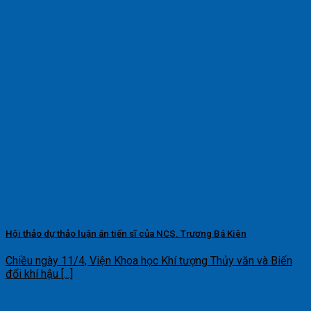
Hội thảo dự thảo luận án tiến sĩ của NCS. Trương Bá Kiên
Chiều ngày 11/4, Viện Khoa học Khí tượng Thủy văn và Biến
đổi khí hậu [...]