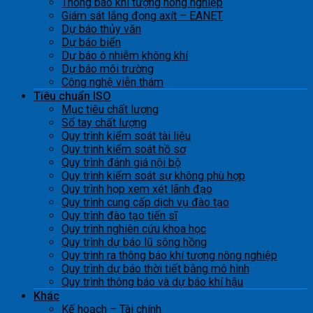
Thông báo khí tượng nông nghiệp
Giám sát lắng đọng axít – EANET
Dự báo thủy văn
Dự báo biển
Dự báo ô nhiễm không khí
Dự báo môi trường
Công nghệ viễn thám
Tiêu chuẩn ISO
Mục tiêu chất lượng
Sổ tay chất lượng
Quy trình kiểm soát tài liệu
Quy trình kiểm soát hồ sơ
Quy trình đánh giá nội bộ
Quy trình kiểm soát sự không phù hợp
Quy trình họp xem xét lãnh đạo
Quy trình cung cấp dịch vụ đào tạo
Quy trình đào tạo tiến sĩ
Quy trình nghiên cứu khoa học
Quy trình dự báo lũ sông hồng
Quy trình ra thông báo khí tượng nông nghiệp
Quy trình dự báo thời tiết bằng mô hình
Quy trình thông báo và dự báo khí hậu
Khác
Kế hoạch – Tài chính