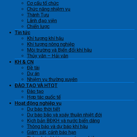
Cơ cấu tổ chức
Chức năng nhiệm vụ
Thành Tựu
Lãnh đạo viện
Chiến lược
Tin tức
Khí tượng khí hậu
Khí tượng nông nghiệp
Môi trường và Biến đổi khí hậu
Thủy văn – Hải văn
KH & CN
Đề tài
Dự án
Nhiệm vụ thường xuyên
ĐÀO TẠO VÀ HTQT
Đào tạo
Hợp tác quốc tế
Hoạt động nghiệp vụ
Dự báo thời tiết
Dự báo bão và xoáy thuận nhiệt đới
Kịch bản BĐKH và nước biển dâng
Thông báo và dự báo khí hậu
Giám sát, cảnh báo hạn