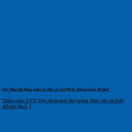
Hội thảo dự thảo luận án tiến sĩ của NCS. Đặng Quốc Khánh
Chiều ngày 27/3, Viện Khoa học Khí tượng Thủy văn và Biến
đổi khí hậu [...]