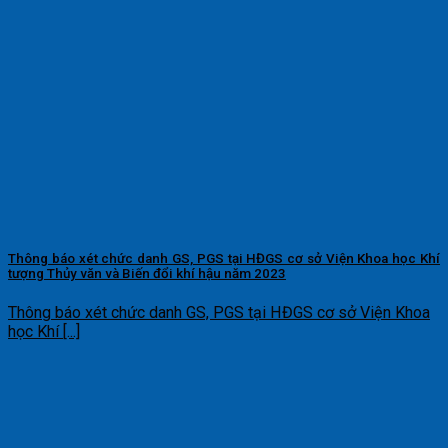
Thông báo xét chức danh GS, PGS tại HĐGS cơ sở Viện Khoa học Khí
tượng Thủy văn và Biến đổi khí hậu năm 2023
Thông báo xét chức danh GS, PGS tại HĐGS cơ sở Viện Khoa
học Khí [...]